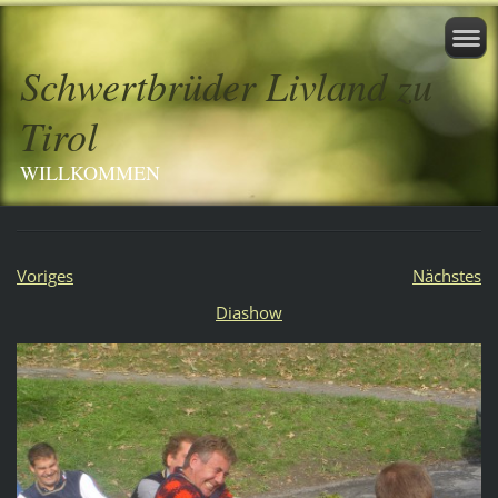
Schwertbrüder Livland zu
Tirol
WILLKOMMEN
Voriges
Nächstes
Diashow