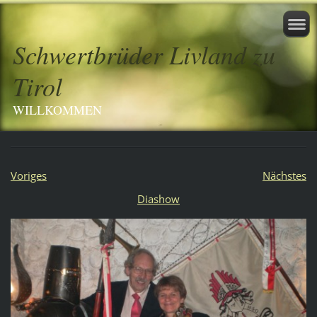
Schwertbrüder Livland zu
Tirol
WILLKOMMEN
Voriges
Nächstes
Diashow