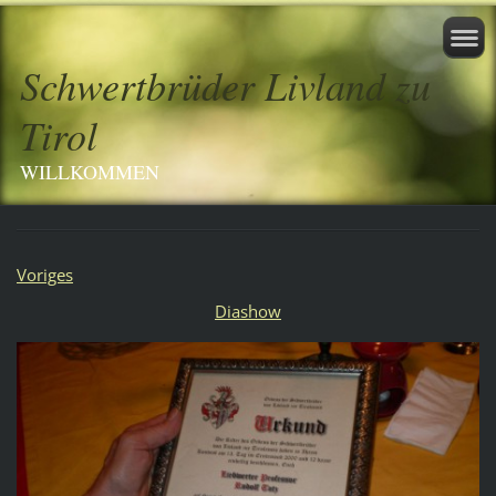
Schwertbrüder Livland zu
Tirol
WILLKOMMEN
Voriges
Diashow