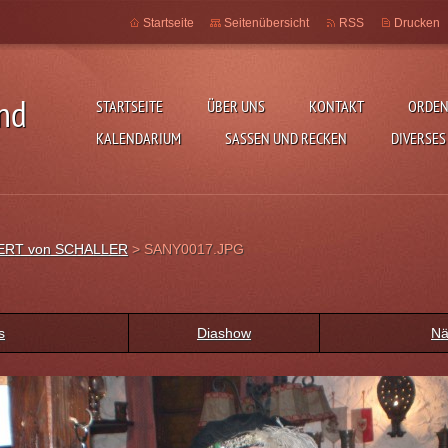
Startseite
Seitenübersicht
RSS
Drucken
and
STARTSEITE
ÜBER UNS
KONTAKT
ORDEN
KALENDARIUM
SASSEN UND RECKEN
DIVERSES
BERT von SCHALLER
>
SANY0017.JPG
s
Diashow
Nä